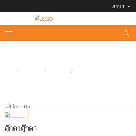
ภาษา
ตุ๊กตาตุ๊กตา
บ้าน
ผลิตภัณฑ์
ตุ๊กตาเด็ก
ตุ๊กตาตุ๊กตา
ตุ๊กตาตุ๊กตา