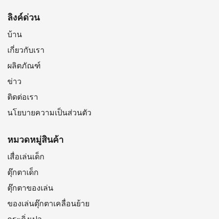
ลิงค์ด่วน
บ้าน
เกี่ยวกับเรา
ผลิตภัณฑ์
ข่าว
ติดต่อเรา
นโยบายความเป็นส่วนตัว
หมวดหมู่สินค้า
เสื่อเล่นเด็ก
ตุ๊กตาเด็ก
ตุ๊กตาของเล่น
ของเล่นตุ๊กตาเคลื่อนย้าย
กระดิ่งเปล