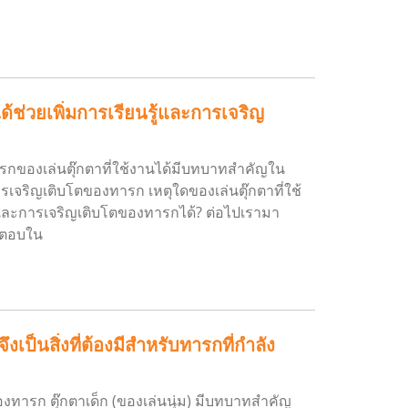
ได้ช่วยเพิ่มการเรียนรู้และการเจริญ
ของเล่นตุ๊กตาที่ใช้งานได้มีบทบาทสําคัญใน
รเจริญเติบโตของทารก เหตุใดของเล่นตุ๊กตาที่ใช้
รู้และการเจริญเติบโตของทารกได้? ต่อไปเรามา
บบโต้ตอบใน
งเป็นสิ่งที่ต้องมีสําหรับทารกที่กําลัง
ทารก ตุ๊กตาเด็ก (ของเล่นนุ่ม) มีบทบาทสําคัญ