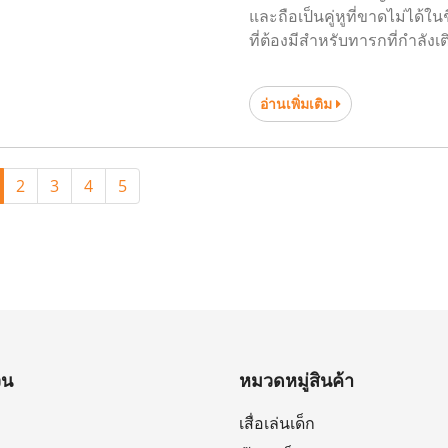
และถือเป็นคู่หูที่ขาดไม่ได้ใน
ที่ต้องมีสําหรับทารกที่กําลั
อ่านเพิ่มเติม
2
3
4
5
วน
หมวดหมู่สินค้า
เสื่อเล่นเด็ก