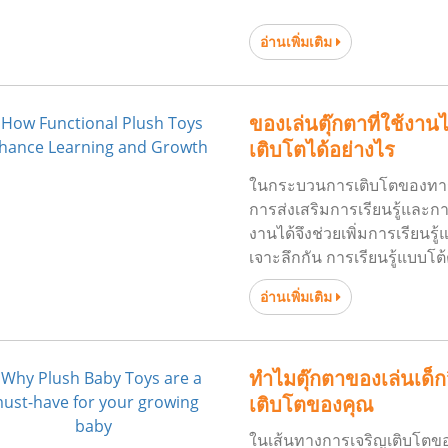
อ่านเพิ่มเติม
ของเล่นตุ๊กตาที่ใช้งาน
เติบโตได้อย่างไร
ในกระบวนการเติบโตของทารก
การส่งเสริมการเรียนรู้และกา
งานได้จึงช่วยเพิ่มการเรียน
เจาะลึกกัน การเรียนรู้แ
อ่านเพิ่มเติม
ทําไมตุ๊กตาของเล่นเด็กจึ
เติบโตของคุณ
ในเส้นทางการเจริญเติบโตของ