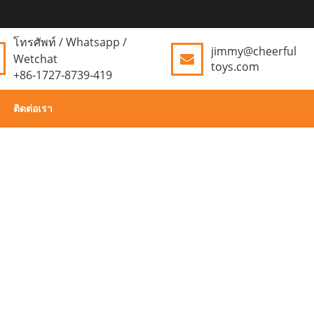
โทรศัพท์ / Whatsapp /
jimmy@cheerful
Wetchat
toys.com
+86-1727-8739-419
ติดต่อเรา
บ