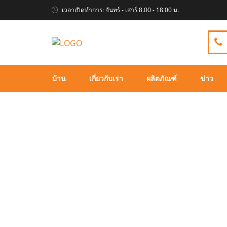
เวลาเปิดทําการ: จันทร์ - เสาร์ 8.00 - 18.00 น.
บ้าน
เกี่ยวกับเรา
ผลิตภัณฑ์
ข่าว
ข่าวอุตสาหกรรม