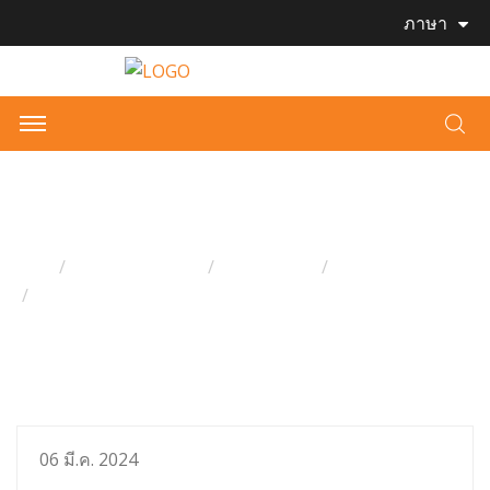
ภาษา
ข่าว
บ้าน
บทความทั้งหมด
ข่าว Bmckt
ข่าวอุตสาหกรรม
ทําไมตุ๊กตาของเล่นเด็กจึงเป็นสิ่งที่ต้องมีสําหรับทารกที่กํา
ลังเติบโตของคุณ
06 มี.ค. 2024