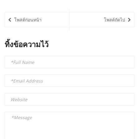
โพสต์ก่อนหน้า
โพสต์ถัดไป
ทิ้งข้อความไว้