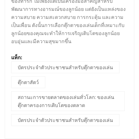
ของทารก ไม่เพียงแต่เป็นเครื่องมือสําคัญสําหรับ
พัฒนาการทางอารมณ์ของลูกน้อย แต่ยังเป็นแหล่งของ
ความสบาย ความสะดวกสบาย การกระตุ้น และความ
เป็นเพื่อน ดังนั้นการเลือกตุ๊กตาของเล่นเด็กที่เหมาะกับ
ลูกน้อยของคุณจะทําให้การเจริญเติบโตของลูกน้อย
อบอุ่นและมีความสุขมากขึ้น
แท็ก:
บัตรประจําตัวประชาชนสําหรับตุ๊กตาของเล่น
ตุ๊กตาสัตว์
สถานะการขายตลาดของเล่นทั่วโลก: ของเล่น
ตุ๊กตาครองการเติบโตของตลาด
บัตรประจําตัวประชาชนสําหรับตุ๊กตาของเล่น